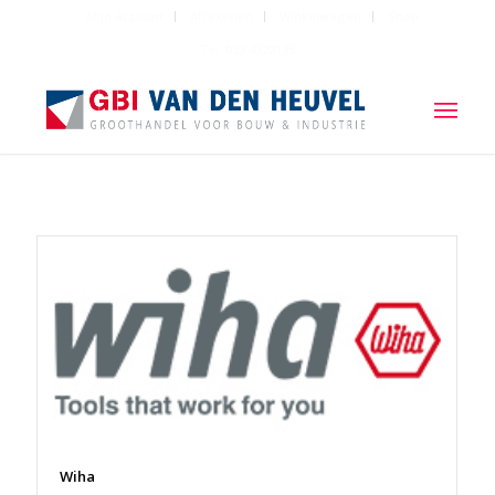
Mijn account
Afrekenen
Winkelwagen
Shop
Tel: 033 4720135
Wiha