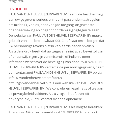
reageren.
BEVEILIGEN
PAUL VAN DEN HEUVEL IJZERWAREN BV neemt de bescherming
van uw gegevens serieus en neemt passende maatregelen
om misbruik, verlies, onbevoegde toegang, ongewenste
openbaarmaking en ongeoorloofde wijziging tegen te gaan.
De website van PAUL VAN DEN HEUVEL IJZERWAREN BV maakt
gebruik van een betrouwbaar SSL Certificaat om te borgen dat
uw persoonsgegevens niet in verkeerde handen vallen.
Als u de indruk heeft dat uw gegevens niet goed beveiligd zijn
of er aanwijzingen zijn van misbruik, of indien u meer
informatie wenst over de beveiliging van door PAUL VAN DEN
HEUVEL IJZERWAREN BV verzamelde persoonsgegevens, neem
dan contact met PAUL VAN DEN HEUVEL IJZERWAREN BV op via
info @ vandenheuvelamersfoort.nl.
http://gbivandenheuvel.nl// is een website van PAUL VAN DEN
HEUVEL IJZERWAREN BV . We controleren regelmatig of we aan
dit privacybeleid voldoen. Als u vragen heeft over dit
privacybeleid, kunt u contact met ons opnemen:
PAUL VAN DEN HEUVEL IJZERWAREN BV is als volgt te bereiken:
Postadres: Nijverheidsweg Noord 55b 3812 PK Amersfoort