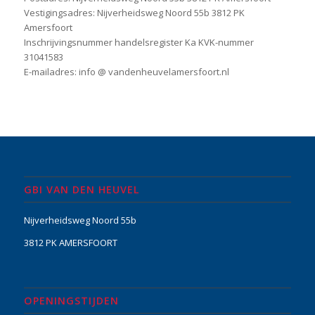
Vestigingsadres: Nijverheidsweg Noord 55b 3812 PK
Amersfoort
Inschrijvingsnummer handelsregister Ka KVK-nummer
31041583
E-mailadres: info @ vandenheuvelamersfoort.nl
GBI VAN DEN HEUVEL
Nijverheidsweg Noord 55b
3812 PK AMERSFOORT
OPENINGSTIJDEN